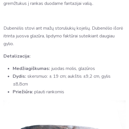
gremžtukus į rankas duodame fantazijai valią..
Dubenėlis stovi ant mažų storuliukių kojelių. Dubenėlio išorė
itrinta juosva glazūra, lipdymo faktūrai suteikiant daugiau
gylio.
Detalizacija:
Medžiagiškumas:
juodas molis, glazūros
Dydis:
skersmuo: ± 19 cm; aukštis ±9,2 cm, gylis
±8,8cm
Priežiūra:
plauti rankomis