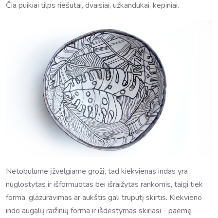
Čia puikiai tilps riešutai, dvaisiai, užkandukai, kepiniai.
Netobulume įžvelgiame grožį, tad kiekvienas indas yra
nuglostytas ir išformuotas bei išraižytas rankomis, taigi tiek
forma, glazuravimas ar aukštis gali truputį skirtis. Kiekvieno
indo augalų raižinių forma ir išdėstymas skiriasi - paėmę