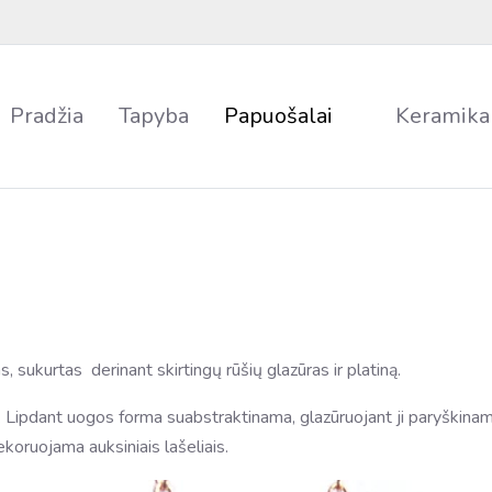
Pradžia
Tapyba
Papuošalai
Keramika
, sukurtas derinant skirtingų rūšių glazūras ir platiną.
 Lipdant uogos forma suabstraktinama, glazūruojant ji paryškinam
oruojama auksiniais lašeliais.