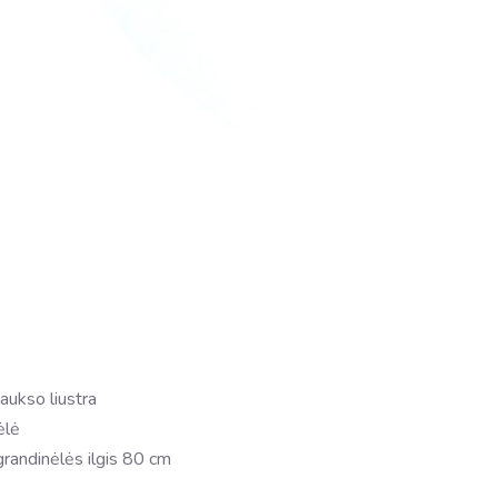
 aukso liustra
ėlė
andinėlės ilgis 80 cm