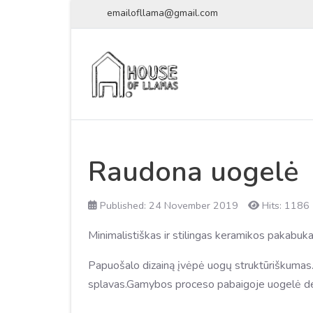
emailofllama@gmail.com
Raudona uogelė
Published: 24 November 2019
Hits: 1186
Minimalistiškas ir stilingas keramikos pakabukas
Papuošalo dizainą įvėpė uogų struktūriškumas.
splavas.Gamybos proceso pabaigoje uogelė dek