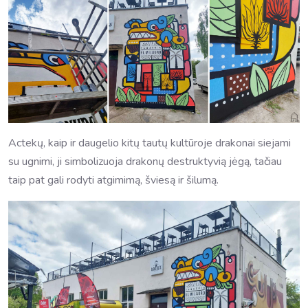
Actekų, kaip ir daugelio kitų tautų kultūroje drakonai siejami
su ugnimi, ji simbolizuoja drakonų destruktyvią jėgą, tačiau
taip pat gali rodyti atgimimą, šviesą ir šilumą.