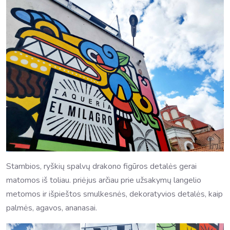
Stambios, ryškių spalvų drakono figūros detalės gerai
matomos iš toliau. priėjus arčiau prie užsakymų langelio
metomos ir išpieštos smulkesnės, dekoratyvios detalės, kaip
palmės, agavos, ananasai.