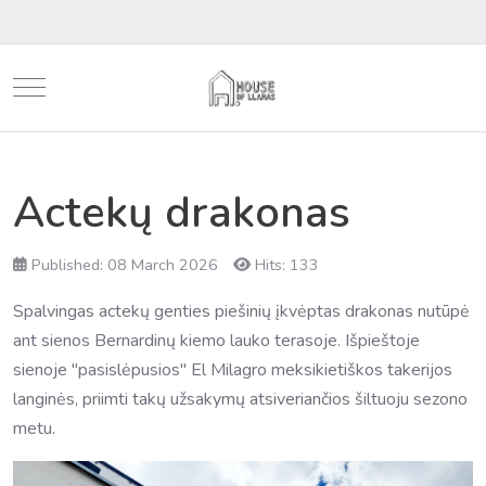
Mobile Menu Toggle
Actekų drakonas
Published: 08 March 2026
Hits: 133
Spalvingas actekų genties piešinių įkvėptas drakonas nutūpė
ant sienos Bernardinų kiemo lauko terasoje. Išpieštoje
sienoje "pasislėpusios" El Milagro meksikietiškos takerijos
langinės, priimti takų užsakymų atsiveriančios šiltuoju sezono
metu.