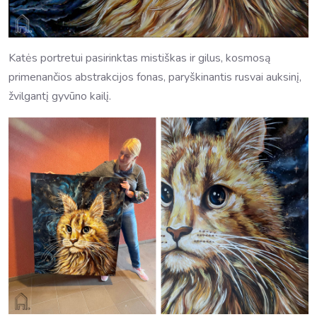
Katės portretui pasirinktas mistiškas ir gilus, kosmosą
primenančios abstrakcijos fonas, paryškinantis rusvai auksinį,
žvilgantį gyvūno kailį.