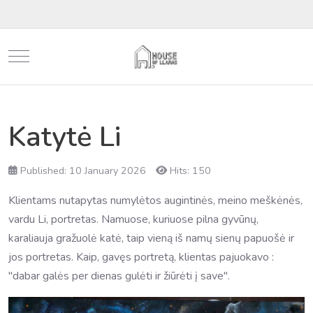
Mobile Menu Toggle
Katytė Li
Published: 10 January 2026
Hits: 150
Klientams nutapytas numylėtos augintinės, meino meškėnės,
vardu Li, portretas. Namuose, kuriuose pilna gyvūnų,
karaliauja gražuolė katė, taip vieną iš namų sienų papuošė ir
jos portretas. Kaip, gavęs portretą, klientas pajuokavo :
"dabar galės per dienas gulėti ir žiūrėti į save".