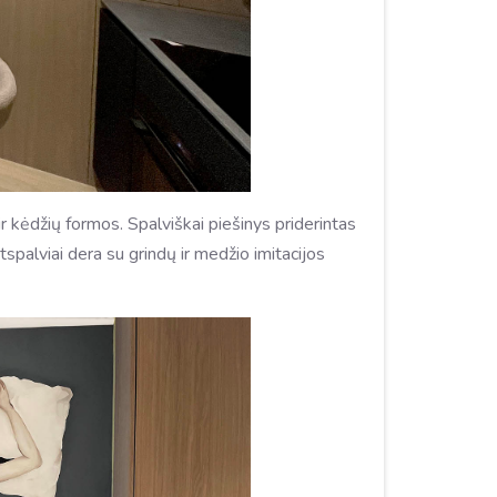
ir kėdžių formos. Spalviškai piešinys priderintas
tspalviai dera su grindų ir medžio imitacijos