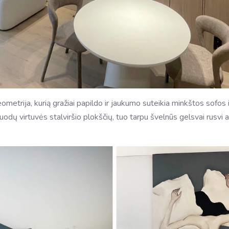
ometrija, kurią gražiai papildo ir jaukumo suteikia minkštos sofos 
odų virtuvės stalviršio plokščių, tuo tarpu švelnūs gelsvai rusvi a