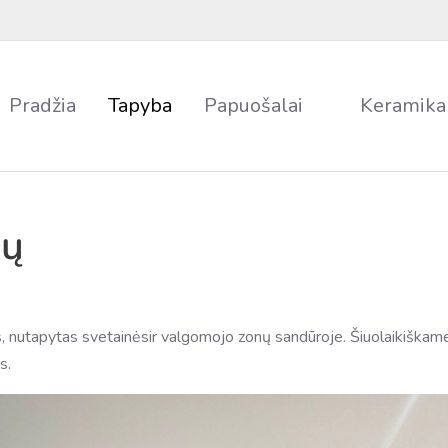
Pradžia
Tapyba
Papuošalai
Keramika
sų
s, nutapytas svetainėsir valgomojo zonų sandūroje. Šiuolaikiškame 
s.