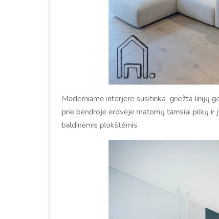
Moderniame interjere susitinka griežta linijų ge
prie bendroje erdvėje matomų tamsiai pilkų ir ju
baldinėmis plokštėmis.