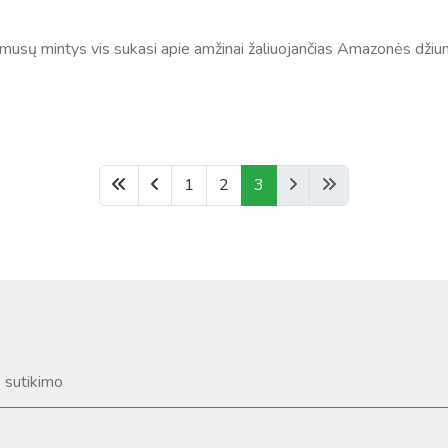
, musų mintys vis sukasi apie amžinai žaliuojančias Amazonės džiun
1
2
3
s sutikimo