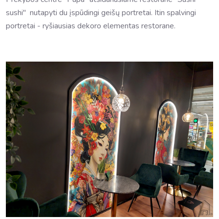
sushi" nutapyti du įspūdingi geišų portretai. Itin spalvingi
portretai - ryšiausias dekoro elementas restorane.