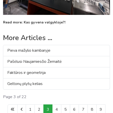
Read more: Kas gyvena valgykloje?!
More Articles …
Pieva mažylio kambaryje
Pašėlusi Naujamiesčio Žemaitė
Faktūros ir geometrija
Geltonų plytų kelias
Page 3 of 22
1
2
3
4
5
6
7
8
9