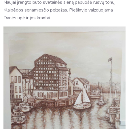
Naujai įrengto buto svetainės sieną papuošė rusvų tonų
Klaipėdos senamiesčio peizažas. Piešinyje vaizduojama
Danės upė ir jos krantai.