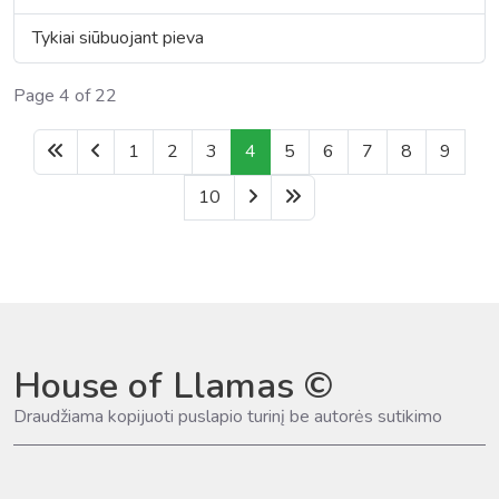
Tykiai siūbuojant pieva
Page 4 of 22
1
2
3
4
5
6
7
8
9
10
House of Llamas ©
Draudžiama kopijuoti puslapio turinį be autorės sutikimo