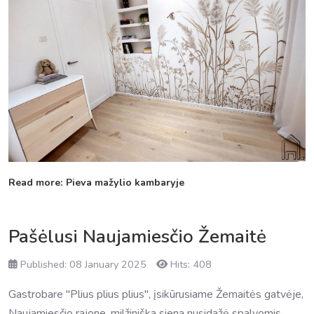
Read more: Pieva mažylio kambaryje
Pašėlusi Naujamiesčio Žemaitė
Published: 08 January 2025
Hits: 408
Gastrobare "Plius plius plius", įsikūrusiame Žemaitės gatvėje,
Naujamiesčio rajone, milžiniška siena nusidažė spalvomis.