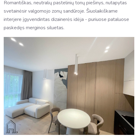
Romantiškas, neutralių pastelinių tonų piešinys, nutapytas
svetainėsir valgomojo zonų sandūroje. Šiuolaikiškame
interjere įgyvendintas dizainerės idėja - puriuose pataluose
paskedęs merginos siluetas.