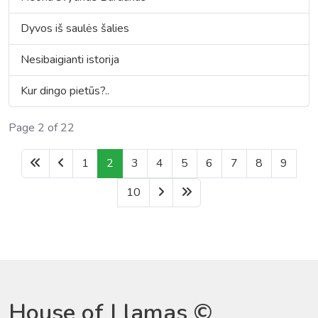
Dyvos iš saulės šalies
Nesibaigianti istorija
Kur dingo pietūs?..
Page 2 of 22
1
2
3
4
5
6
7
8
9
10
House of Llamas ©