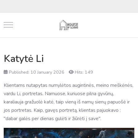
Mobile Menu Toggle
Katytė Li
Published: 10 January 2026
Hits: 149
Klientams nutapytas numylėtos augintinės, meino meškėnės,
vardu Li, portretas. Namuose, kuriuose pilna gyvūnų,
karaliauja gražuolė katė, taip vieną iš namų sienų papuošė ir
jos portretas. Kaip, gavęs portretą, klientas pajuokavo :
"dabar galės per dienas gulėti ir žiūrėti į save".